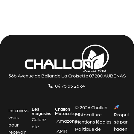
56b Avenue de Bellande La Croisette 07200 AUBENAS
04 75 35 26 69
© 2026 Challon
Les
Challon
Inscrivez-
magasins
Motoculture
Motoculture
Propul
vous
Colonz
Amazone
Mentions légales
sé par
pour
elle
Politique de
l'agen
AMR
recevoir