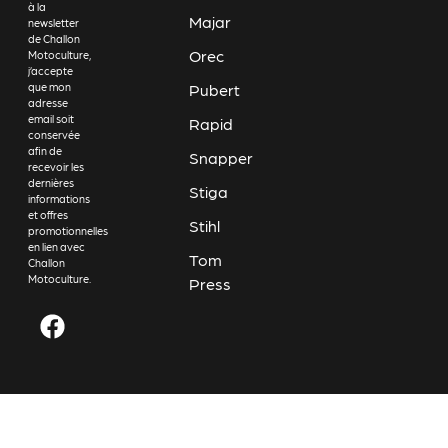
à la
Majar
newsletter
de Challon
Orec
Motoculture,
j’accepte
Pubert
que mon
adresse
email soit
Rapid
conservée
afin de
Snapper
recevoir les
dernières
Stiga
informations
et offres
Stihl
promotionnelles
en lien avec
Tom
Challon
Motoculture.
Press