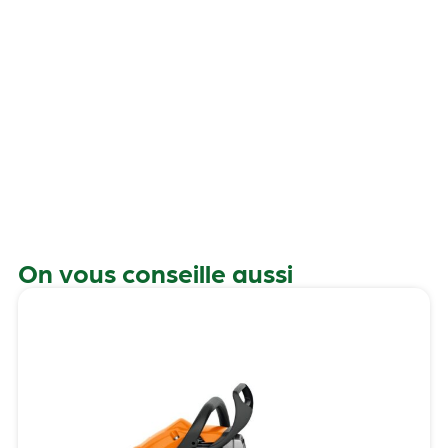
r
s
p
On vous conseille aussi