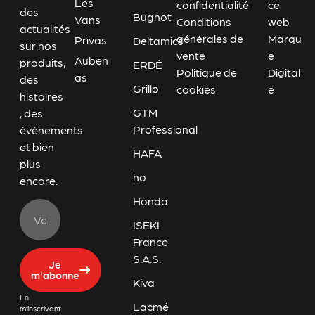
Les
confidentialité
ce
des
Bugnot
Vans
Conditions
web
actualités
générales de
Marqu
Privas
Deltamics
sur nos
vente
e
Auben
produits,
ERDÉ
Politique de
Digital
as
des
Grillo
cookies
e
histoires
GTM
, des
Professional
événements
et bien
HAFA
plus
ho
encore.
Honda
ISEKI
France
S.A.S.
Je
m'abonne
Kiva
En
Lacmé
m’inscrivant