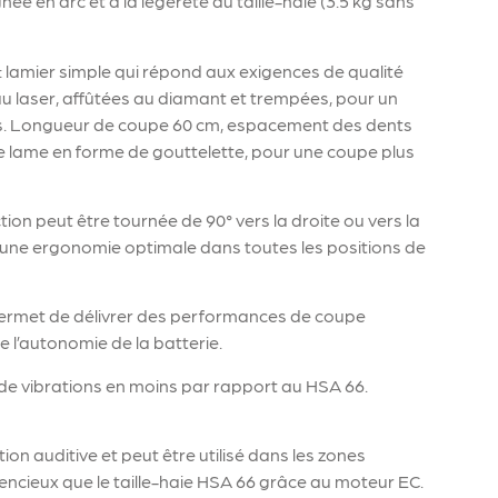
 en arc et à la légèreté du taille-haie (3.5 kg sans
: lamier simple qui répond aux exigences de qualité
u laser, affûtées au diamant et trempées, pour un
s. Longueur de coupe 60 cm, espacement des dents
 lame en forme de gouttelette, pour une coupe plus
tion peut être tournée de 90° vers la droite ou vers la
 d’une ergonomie optimale dans toutes les positions de
: permet de délivrer des performances de coupe
e l’autonomie de la batterie.
 de vibrations en moins par rapport au HSA 66.
ion auditive et peut être utilisé dans les zones
lencieux que le taille-haie HSA 66 grâce au moteur EC.