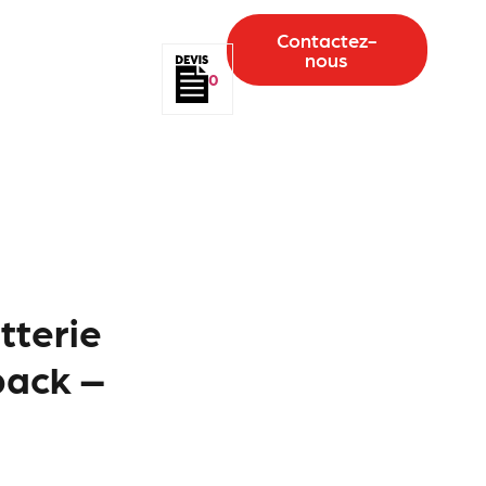
Contactez-
nous
0
tterie
pack –