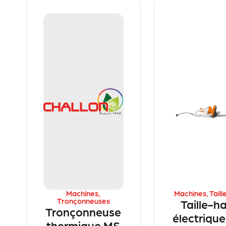
Machines
,
Machines
,
Taill
Tronçonneuses
Taille-h
Tronçonneuse
électriqu
thermique MS