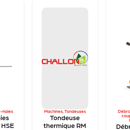
e-haies
Machines
,
Tondeuses
Débro
cou
aies
Tondeuse
e HSE
thermique RM
Débr