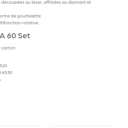
 découpées au laser, affûtées au diamant et
orme de gouttelette.
ifonction rotative.
A 60 Set
 carton :
2520
0 6530
A