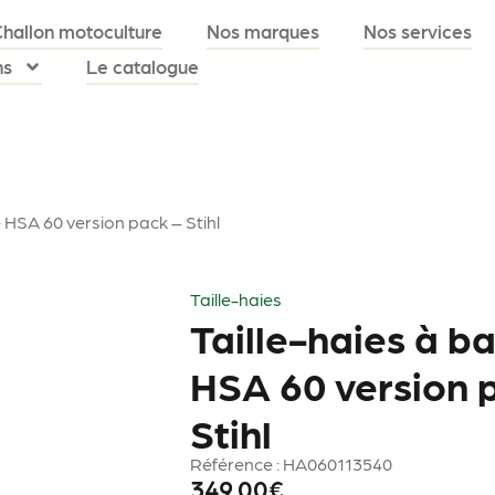
Challon motoculture
Nos marques
Nos services
ns
Le catalogue
e HSA 60 version pack – Stihl
Taille-haies
Taille-haies à ba
HSA 60 version 
Stihl
Référence : HA060113540
349.00
€