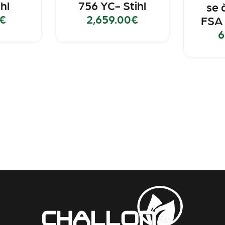
hl
756 YC- Stihl
se 
€
2,659.00
€
FSA 
6