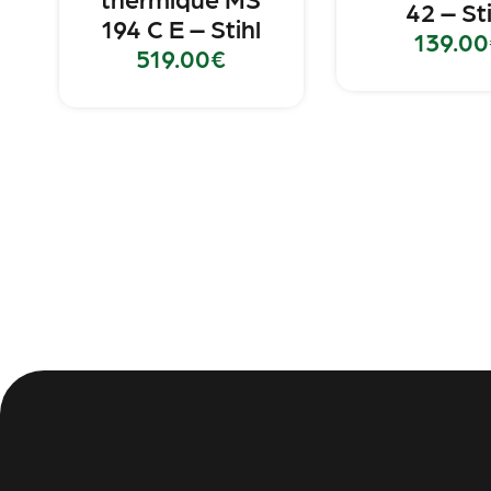
42 – Sti
194 C E – Stihl
139.00
519.00
€