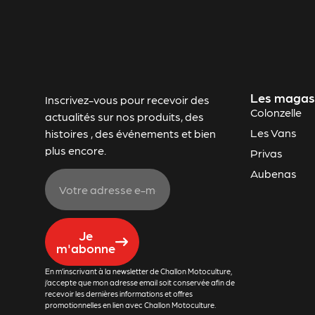
Les magas
Inscrivez-vous pour recevoir des
Colonzelle
actualités sur nos produits, des
Les Vans
histoires , des événements et bien
plus encore.
Privas
Aubenas
Je
m'abonne
En m’inscrivant à la newsletter de Challon Motoculture,
j’accepte que mon adresse email soit conservée afin de
recevoir les dernières informations et offres
promotionnelles en lien avec Challon Motoculture.