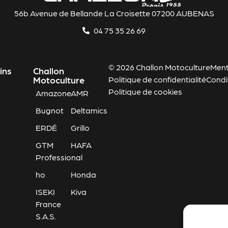
56b Avenue de Bellande La Croisette 07200 AUBENAS
04 75 35 26 69
© 2026 Challon Motoculture
Ment
ins
Challon
Motoculture
Politique de confidentialité
Condi
Politique de cookies
Amazone
AMR
Bugnot
Deltamics
ERDÉ
Grillo
GTM
HAFA
Professional
ho
Honda
ISEKI
Kiva
France
S.A.S.