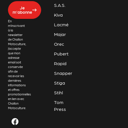
S.A.S.
Je
m'abonne
Kiva
En
Lacmé
m’inscrivant
à la
Majar
newsletter
de Challon
Orec
Motoculture,
j’accepte
Pubert
que mon
adresse
email soit
Rapid
conservée
afin de
Snapper
recevoir les
dernières
Stiga
informations
et offres
Stihl
promotionnelles
en lien avec
Tom
Challon
Motoculture.
Press