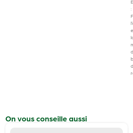
:
F
l
e
l
On vous conseille aussi