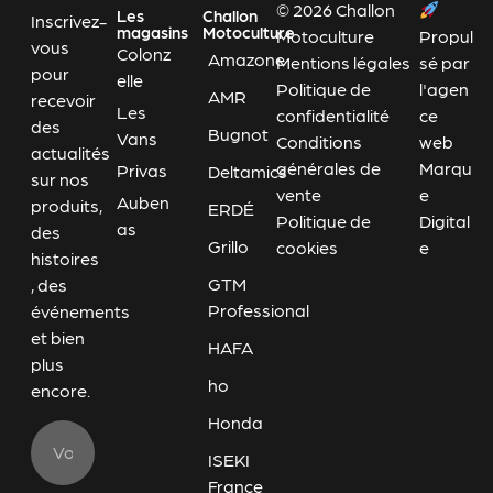
© 2026 Challon
Les
Challon
Inscrivez-
magasins
Motoculture
Motoculture
Propul
vous
Colonz
Amazone
Mentions légales
sé par
pour
elle
Politique de
l'agen
AMR
recevoir
Les
confidentialité
ce
des
Bugnot
Vans
Conditions
web
actualités
générales de
Marqu
Privas
Deltamics
sur nos
vente
e
Auben
produits,
ERDÉ
Politique de
Digital
as
des
Grillo
cookies
e
histoires
GTM
, des
Professional
événements
et bien
HAFA
plus
ho
encore.
Honda
ISEKI
France