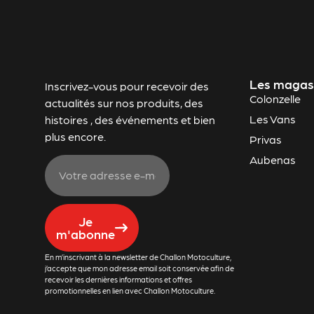
Les magas
Inscrivez-vous pour recevoir des
Colonzelle
actualités sur nos produits, des
Les Vans
histoires , des événements et bien
plus encore.
Privas
Aubenas
Je
m'abonne
En m’inscrivant à la newsletter de Challon Motoculture,
j’accepte que mon adresse email soit conservée afin de
recevoir les dernières informations et offres
promotionnelles en lien avec Challon Motoculture.