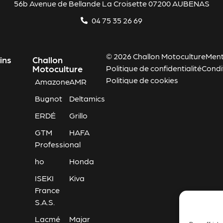
56b Avenue de Bellande La Croisette 07200 AUBENAS
04 75 35 26 69
© 2026 Challon Motoculture
Ment
ins
Challon
Motoculture
Politique de confidentialité
Condi
Politique de cookies
Amazone
AMR
Bugnot
Deltamics
ERDÉ
Grillo
GTM
HAFA
Professional
ho
Honda
ISEKI
Kiva
France
S.A.S.
Lacmé
Majar