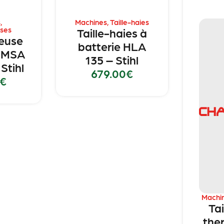
s
,
Machines
,
Taille-haies
ses
Taille-haies à
euse
batterie HLA
e MSA
135 – Stihl
Stihl
679.00
€
€
Machi
Tai
the