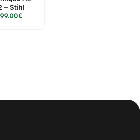
2 – Stihl
99.00
€