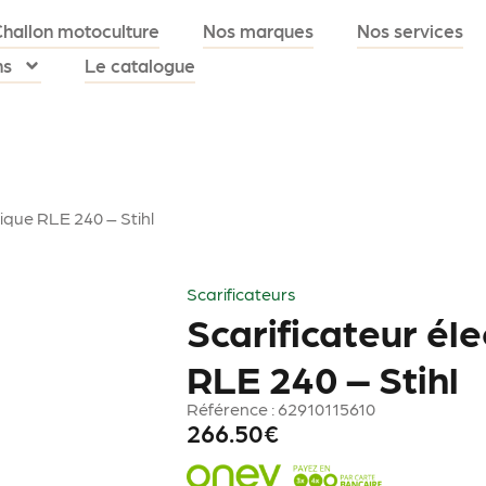
Challon motoculture
Nos marques
Nos services
ns
Le catalogue
rique RLE 240 – Stihl
Scarificateurs
Scarificateur él
RLE 240 – Stihl
Référence : 62910115610
266.50
€