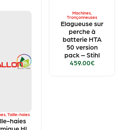
Machines
,
Tronçonneuses
Elagueuse sur
perche à
batterie HTA
50 version
pack – Stihl
459.00
€
nes
,
Taille-haies
lle-haies
rmique HL