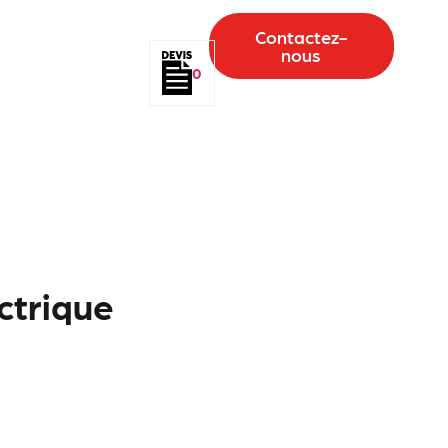
Contactez-
nous
0
ectrique