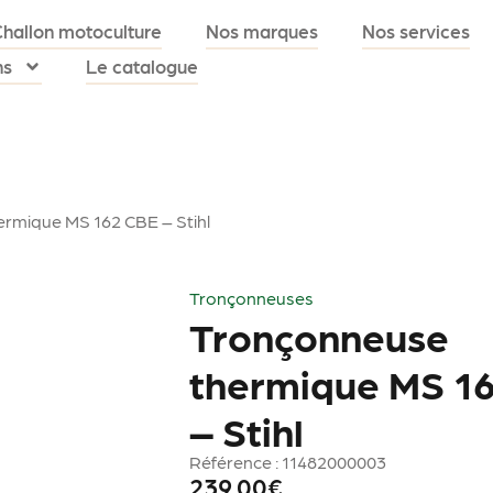
Challon motoculture
Nos marques
Nos services
ns
Le catalogue
rmique MS 162 CBE – Stihl
Tronçonneuses
Tronçonneuse
thermique MS 1
– Stihl
Référence : 11482000003
239.00
€