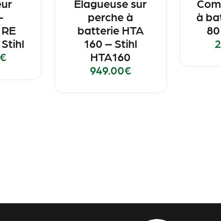
eur
Elagueuse sur
Com
-
perche à
à ba
 RE
batterie HTA
80
 Stihl
160 – Stihl
2
€
HTA160
949.00
€