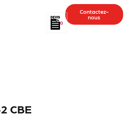
Contactez-
nous
0
62 CBE