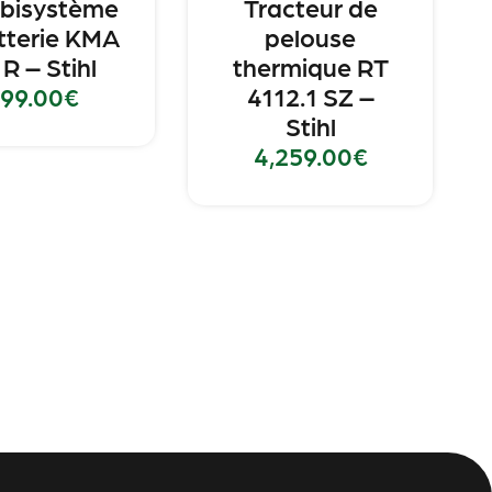
bisystème
Tracteur de
tterie KMA
pelouse
 R – Stihl
thermique RT
99.00
€
4112.1 SZ –
Stihl
4,259.00
€