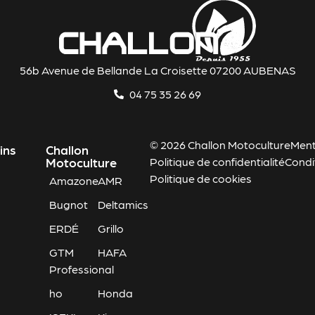
56b Avenue de Bellande La Croisette 07200 AUBENAS
04 75 35 26 69
© 2026 Challon Motoculture
Ment
ins
Challon
Motoculture
Politique de confidentialité
Condi
Politique de cookies
Amazone
AMR
Bugnot
Deltamics
ERDÉ
Grillo
GTM
HAFA
Professional
ho
Honda