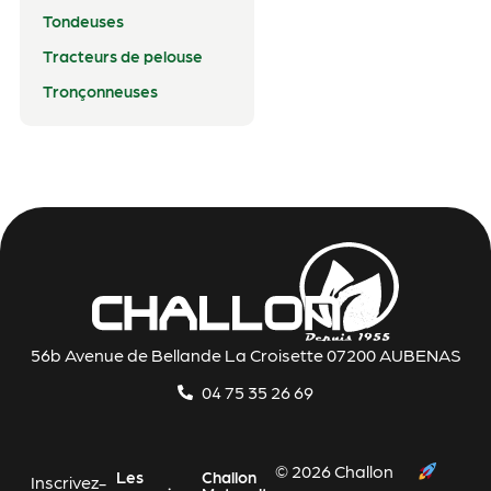
Tondeuses
Tracteurs de pelouse
Tronçonneuses
56b Avenue de Bellande La Croisette 07200 AUBENAS
04 75 35 26 69
© 2026 Challon
Les
Challon
Inscrivez-