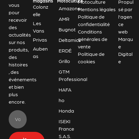
magasins
Motoculture
Motoculture
Propul
vous
Colonz
Amazone
Mentions légales
sé par
pour
elle
Politique de
l'agen
AMR
recevoir
Les
confidentialité
ce
des
Bugnot
Vans
Conditions
web
actualités
générales de
Marqu
Privas
Deltamics
sur nos
vente
e
Auben
produits,
ERDÉ
Politique de
Digital
as
des
Grillo
cookies
e
histoires
GTM
, des
Professional
événements
et bien
HAFA
plus
ho
encore.
Honda
ISEKI
France
S.A.S.
Je