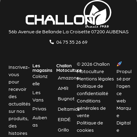
56b Avenue de Bellande La Croisette 07200 AUBENAS
04 75 35 26 69
© 2026 Challon
Les
Challon
Inscrivez-
magasins
Motoculture
Motoculture
Propul
vous
Colonz
Amazone
Mentions légales
sé par
pour
elle
Politique de
l'agen
AMR
recevoir
Les
confidentialité
ce
des
Bugnot
Vans
Conditions
web
actualités
générales de
Marqu
Privas
Deltamics
sur nos
vente
e
Auben
produits,
ERDÉ
Politique de
Digital
as
des
Grillo
cookies
e
histoires