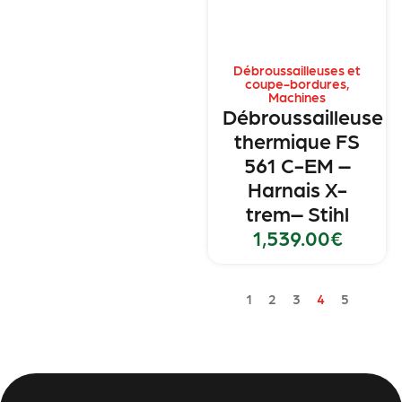
Débroussailleuses et
coupe-bordures
,
Machines
Débroussailleuse
thermique FS
561 C-EM –
Harnais X-
trem– Stihl
1,539.00
€
1
2
3
4
5