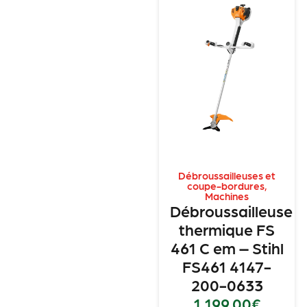
Débroussailleuses et
coupe-bordures
,
Machines
Débroussailleuse
thermique FS
461 C em – Stihl
FS461 4147-
200-0633
1,199.00
€