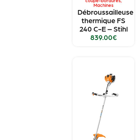
coupe-bordures
,
Machines
Débroussailleuse
thermique FS
240 C-E – Stihl
839.00
€